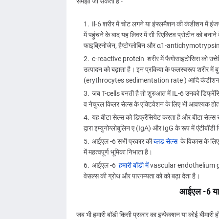
समझा जा सकता है -
Il-6 शरीर में चोट लगने या इंफ्लमैशन की कंडीशन में इंजरी
में पहुंचने के बाद यह लिवर में सी-रिएक्टिव प्रोटीन को बन
फाइब्रिनोजेन, हैप्टोग्लोबिन और α1-antichymotrypsin 
c-reactive protein शरीर में फैगोसाइटोसिस को उत्त
उत्पादन को बढ़ाता है। इन प्रकिया के फलस्वरूप शरीर में 
(erythrocytes sedimentation rate ) आदि कंडीशन उत
जब T-cells बनती है तो शुरुआत में IL-6 उनको डिफ्रें
व नेचुरल किलर सेल्स के एक्टिवेशन के लिए भी आवश्यक हो
यह बीटा सेल्स को डिफ्रेंसियेट करता है और बीटा सेल्स से
द्वारा इम्युनोग्लोबुलिन ए (IgA) और IgG के रूप में एंटीबॉडी
आईएल -6 सभी प्रकार की
ब्लड सेल्स
के विकास के लि
में महत्वपूर्ण भूमिका निभाता है।
आईएल -6
हमारी बॉडी में
vascular endothelium grow
वेसल्स की ग्रोथ और पारगम्यता को को बढ़ा देता है।
आईएल -6 या इ
जब भी हमारी बॉडी किसी प्रकार का इन्फेक्शन या कोई बीमारी होत