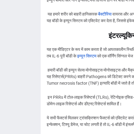
इम्यून बीमारी और नॉन इन्फेक्टियस डिजीज होने पर बॉडी में न
यह हमारे शरीर को बाहरी हानिकारक
बैक्टीरिया
वायरस और अन्य 
यह बॉडी के इम्यून सिस्टम को एक्टिवेट कर देता है, जिससे इंफे
इंटरल्यूकिन
यह एक मीडिएटर के रूप में काम करता है जो आपतकालीन स्थिति मे
तब IL-6 पूरी बॉडी के
इम्यून सिस्टम
को एक वॉर्निंग सिंग्नल भेज 
हमारी बॉडी की इम्यून सेल्स मोनोसाइट्स मोनोसाइट्स और मैक्रोफे
यह रिसेप्टर्स(PRRs) बाहरी Pathogens को डिटेक्ट करने का
Tumor necrosis factor (TNF) इत्यादि बॉडी में जाते है तो
इन PRRs में टोल-लाइक रिसेप्टर्स (TLRs), रेटिनोइक एसिड-इं
डोमेन-लाइक रिसेप्टर्स और डीएनए रिसेप्टर्स शामिल हैं।
ये सभी फैक्टर्स मिलकर ट्रांसक्रिप्शन फैक्टर्स को एक्टिवेट 
इन्फेक्शन, टिश्यू डैमेज, या चोट लगती है तो IL-6 बॉडी में इंफ्