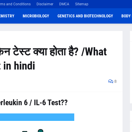
rms and Conditions
Disclaimer
DMCA
Sitemap
EMISTRY
MICROBIOLOGY
GENETICS AND BIOTECHNOLOGY
BODY 
न टेस्ट क्या होता है? /What
 in hindi
8
rleukin 6 / IL-6 Test??