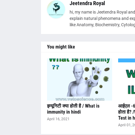
Jeetendra Royal
hi, my name is Jeetendra Royal and 
explain natural phenomena and explo
like Anatomy, Biochemistry, Cytolog
You might like
इम्यूनिटी क्या होती है / What is
आईएल -6 य
immunity in hindi
होता है? 
Test in h
April 16, 2021
April 01, 