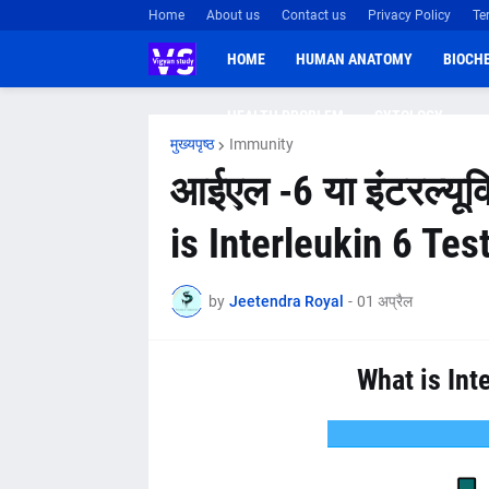
Home
About us
Contact us
Privacy Policy
Te
HOME
HUMAN ANATOMY
BIOCH
HEALTH PROBLEM
CYTOLOGY
मुख्यपृष्ठ
Immunity
आईएल -6 या इंटरल्यूकि
is Interleukin 6 Test
by
Jeetendra Royal
-
01 अप्रैल
What is Inte